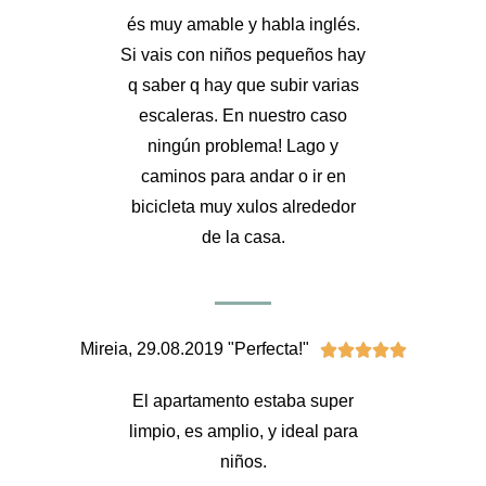
és muy amable y habla inglés.
Si vais con niños pequeños hay
q saber q hay que subir varias
escaleras. En nuestro caso
ningún problema! Lago y
caminos para andar o ir en
bicicleta muy xulos alrededor
de la casa.
Mireia, 29.08.2019 "Perfecta!"





El apartamento estaba super
limpio, es amplio, y ideal para
niños.