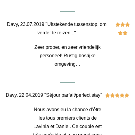
Davy, 23.07.2019 "Uitstekende tussenstop, om



verder te reizen..."


Zeer proper, en zeer vriendelijk
personeel! Rustig bosrijke
omgeving…
Davy, 22.04.2019 "Séjour parfait/perfect stay"





Nous avons eu la chance d’être
les tous premiers clients de
Lavinia et Daniel. Ce couple est
très agréable et a un grand sens